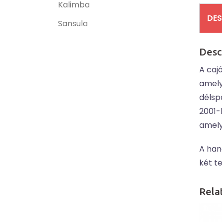
Kalimba
DES
Sansula
Desc
A cajó
amely
délsp
2001-
amely
A han
két te
Rela