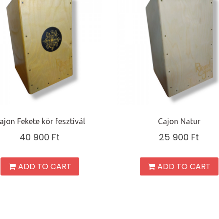
ajon Fekete kör fesztivál
Cajon Natur
40 900
Ft
25 900
Ft
ADD TO CART
ADD TO CART