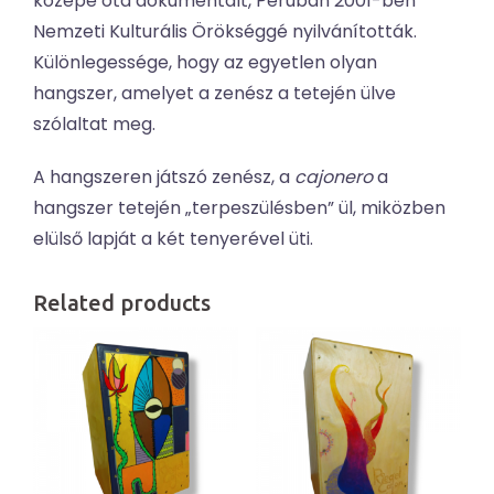
közepe óta dokumentált, Peruban 2001-ben
Nemzeti Kulturális Örökséggé nyilvánították.
Különlegessége, hogy az egyetlen olyan
hangszer, amelyet a zenész a tetején ülve
szólaltat meg.
A hangszeren játszó zenész, a
cajonero
a
hangszer tetején „terpeszülésben” ül, miközben
elülső lapját a két tenyerével üti.
Related products