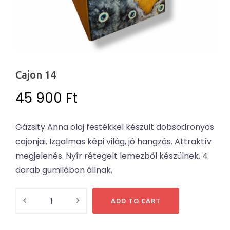
Cajon 14
45 900
Ft
Gázsity Anna olaj festékkel készült dobsodronyos
cajonjai. Izgalmas képi világ, jó hangzás. Attraktív
megjelenés. Nyír rétegelt lemezből készülnek. 4
darab gumilábon állnak.
Cajon
ADD TO CART
14
quantity