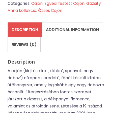
Categories:
Cajon
,
Egyedi festett Cajon
,
Gázsity
Anna kollekció
,
Össes Cajon
DESCRIPTION
ADDITIONAL INFORMATION
REVIEWS (0)
Description
A cajón (kiejtése kb. „káhón”, spanyol, ’nagy
doboz’) afroperui eredetű, fából készült idiofon
ütőhangszer, amely leginkább egy nagy dobozra
hasonlít. Elterjesztésében fontos szerepet
játszott a dzsessz, a délspanyol flamenco,
valamint az afrolatin zene. Létezése a 19. század