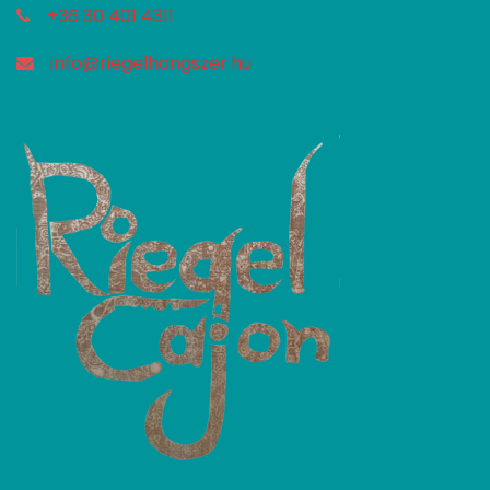
+36 30 401 4311
info@riegelhangszer.hu