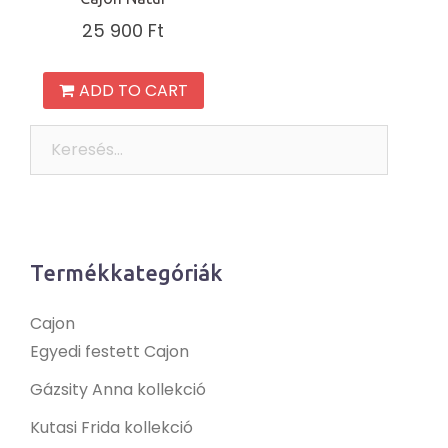
25 900
Ft
ADD TO CART
Keresés:
Termékkategóriák
Cajon
Egyedi festett Cajon
Gázsity Anna kollekció
Kutasi Frida kollekció