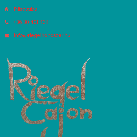
Piliscsaba
+36 30 401 4311
info@riegelhangszer.hu