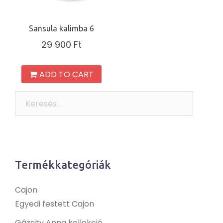
Sansula kalimba 6
29 900
Ft
ADD TO CART
Keresés:
Termékkategóriák
Cajon
Egyedi festett Cajon
Gázsity Anna kollekció