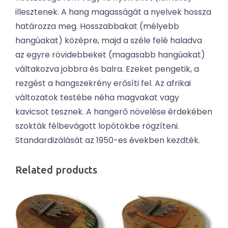
illesztenek. A hang magasságát a nyelvek hossza
határozza meg. Hosszabbakat (mélyebb
hangúakat) középre, majd a széle felé haladva
az egyre rövidebbeket (magasabb hangúakat)
váltakozva jobbra és balra. Ezeket pengetik, a
rezgést a hangszekrény erősíti fel. Az afrikai
változatok testébe néha magvakat vagy
kavicsot tesznek. A hangerő növelése érdekében
szokták félbevágott lopótökbe rögzíteni.
Standardizálását az 1950-es években kezdték.
Related products