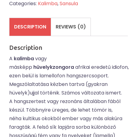
Categories:
Kalimba
,
Sansula
quantity
DESCRIPTION
REVIEWS (0)
Description
A
kalimba
vagy
másképp
hüvelykzongora
afrikai eredetű idiofon,
ezen belül is lamellofon hangszercsoport.
Megszólaltatása kézben tartva (gyakran
hüvelyk)ujjal történik. Számos változata ismert.
A hangszertest vagy rezonáns általában fából
készül. Többnyire üreges, de lehet tömör is,
néha kultikus okokból ember vagy más alakúra
faragták. A felső sík lapjára sorba különböző
hosszúságú fém vagy fa nyelveket (lamella)