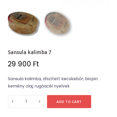
Sansula kalimba 7
29 900
Ft
Sansula kalimba, díszített kecskebőr, biopin
kemény olaj, rugóacél nyelvek
Sansula
ADD TO CART
kalimba
7