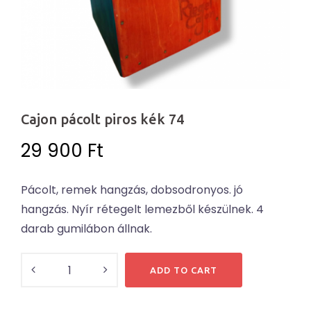
Cajon pácolt piros kék 74
29 900
Ft
Pácolt, remek hangzás, dobsodronyos. jó
hangzás. Nyír rétegelt lemezből készülnek. 4
darab gumilábon állnak.
Cajon
ADD TO CART
pácolt
piros