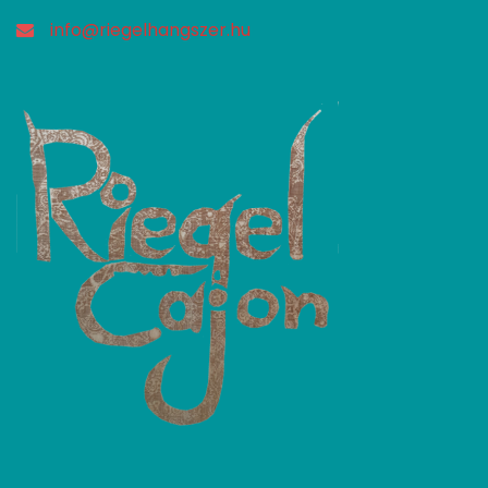
info@riegelhangszer.hu