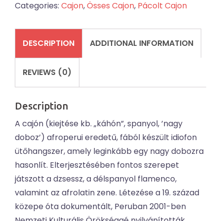
Categories:
Cajon
,
Össes Cajon
,
Pácolt Cajon
kék
74
quantity
DESCRIPTION
ADDITIONAL INFORMATION
REVIEWS (0)
Description
A cajón (kiejtése kb. „káhón”, spanyol, ’nagy
doboz’) afroperui eredetű, fából készült idiofon
ütőhangszer, amely leginkább egy nagy dobozra
hasonlít. Elterjesztésében fontos szerepet
játszott a dzsessz, a délspanyol flamenco,
valamint az afrolatin zene. Létezése a 19. század
közepe óta dokumentált, Peruban 2001-ben
Nemzeti Kulturális Örökséggé nyilvánították.