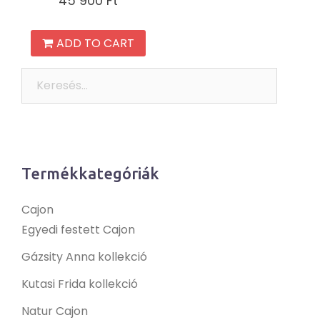
45 900
Ft
ADD TO CART
Keresés:
Termékkategóriák
Cajon
Egyedi festett Cajon
Gázsity Anna kollekció
Kutasi Frida kollekció
Natur Cajon