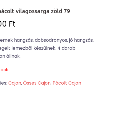
pácolt vilagossarga zöld 79
00
Ft
 remek hangzás, dobsodronyos. jó hangzás.
egelt lemezből készülnek. 4 darab
n állnak.
tock
ies:
Cajon
,
Össes Cajon
,
Pácolt Cajon