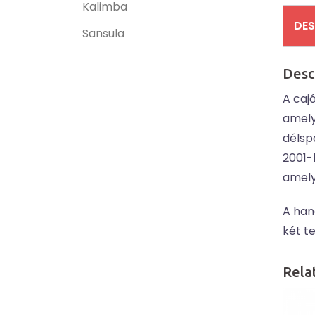
Kalimba
DES
Sansula
Desc
A cajó
amely
délsp
2001-
amely
A han
két te
Rela