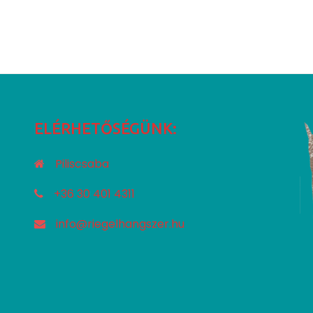
ELÉRHETŐSÉGÜNK:
Piliscsaba
+36 30 401 4311
info@riegelhangszer.hu