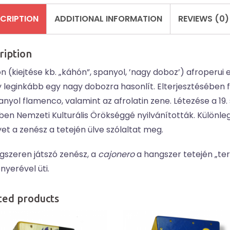
CRIPTION
ADDITIONAL INFORMATION
REVIEWS (0)
ription
n (kiejtése kb. „káhón”, spanyol, ’nagy doboz’) afroperui 
 leginkább egy nagy dobozra hasonlít. Elterjesztésében f
anyol flamenco, valamint az afrolatin zene. Létezése a 1
ben Nemzeti Kulturális Örökséggé nyilvánították. Különle
et a zenész a tetején ülve szólaltat meg.
gszeren játszó zenész, a
cajonero
a hangszer tetején „ter
nyerével üti.
ted products