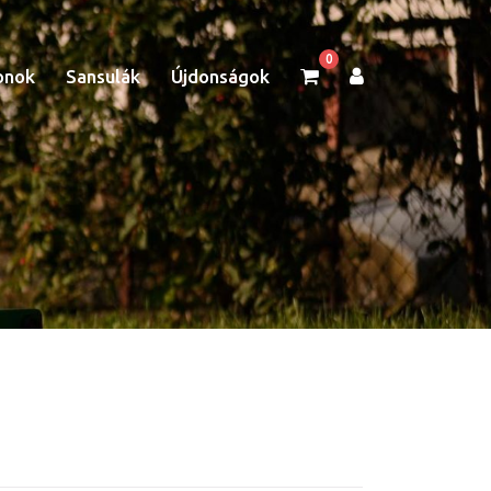
0
onok
Sansulák
Újdonságok