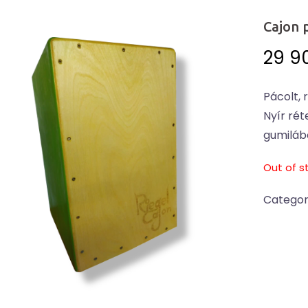
Cajon 
29 9
Pácolt,
Nyír rét
gumilábo
Out of s
Categor