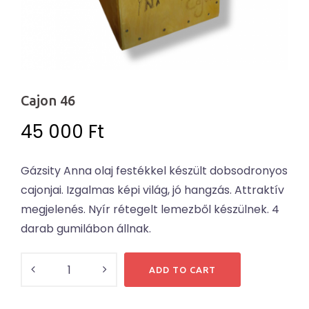
Cajon 46
45 000
Ft
Gázsity Anna olaj festékkel készült dobsodronyos
cajonjai. Izgalmas képi világ, jó hangzás. Attraktív
megjelenés. Nyír rétegelt lemezből készülnek. 4
darab gumilábon állnak.
Cajon
ADD TO CART
46
quantity