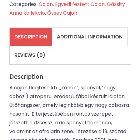
Categories:
Cajon
,
Egyedi festett Cajon
,
Gázsity
Anna kollekció
,
Össes Cajon
DESCRIPTION
ADDITIONAL INFORMATION
REVIEWS (0)
Description
A cajón (kiejtése kb. „káhón”, spanyol, ’nagy
doboz’) afroperui eredetű, fából készült idiofon
ütőhangszer, amely leginkább egy nagy dobozra
hasonlít. Elterjesztésében fontos szerepet
játszott a dzsessz, a délspanyol flamenco,
valamint az afrolatin zene. Létezése a 19. század