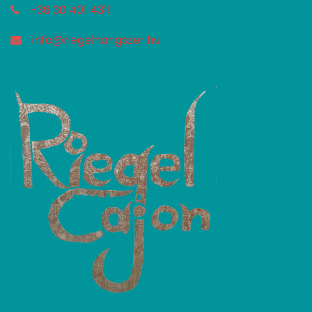
+36 30 401 4311
info@riegelhangszer.hu