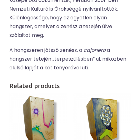
közepe óta dokumentált, Peruban 2001-ben
Nemzeti Kulturális Örökséggé nyilvánították.
Különlegessége, hogy az egyetlen olyan
hangszer, amelyet a zenész a tetején ülve
szólaltat meg.
A hangszeren játszó zenész, a
cajonero
a
hangszer tetején „terpeszülésben” ül, miközben
elülső lapját a két tenyerével üti.
Related products