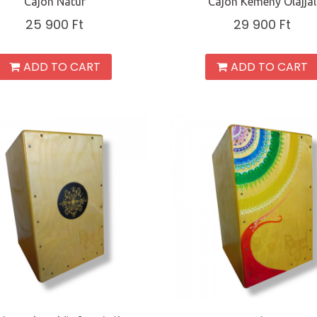
Cajon Natur
Cajon Kemény Olajjal
25 900
Ft
29 900
Ft
ADD TO CART
ADD TO CART