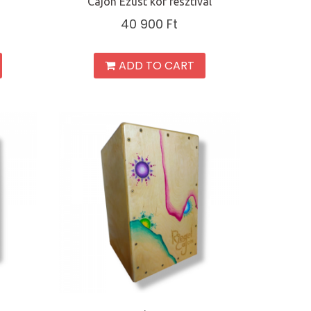
Cajon Ezüst kör fesztivál
40 900
Ft
ADD TO CART