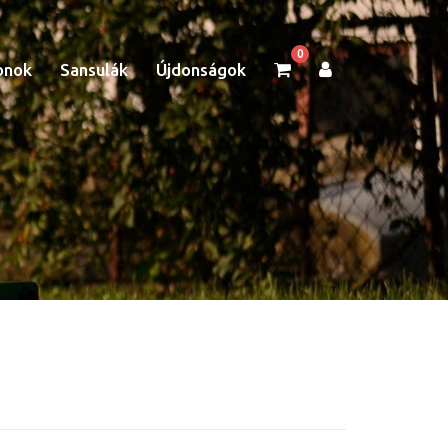
0
onok
Sansulák
Újdonságok