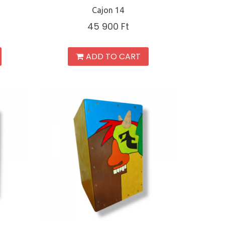
Cajon 14
45 900
Ft
ADD TO CART