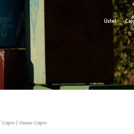
Üzlet
Caj
/
Cajon
/ Össes Cajon