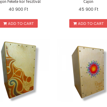
jon Fekete kör fesztivál
Cajon
40 900
Ft
45 900
Ft
ADD TO CART
ADD TO CART