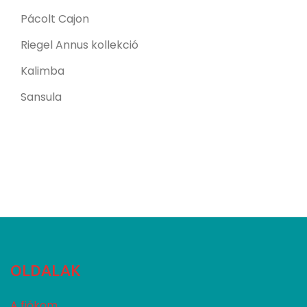
Pácolt Cajon
Riegel Annus kollekció
Kalimba
Sansula
OLDALAK
A fiókom