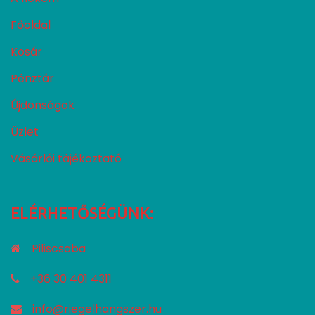
Főoldal
Kosár
Pénztár
Újdonságok
Üzlet
Vásárlói tájékoztató
ELÉRHETŐSÉGÜNK:
Piliscsaba
+36 30 401 4311
info@riegelhangszer.hu