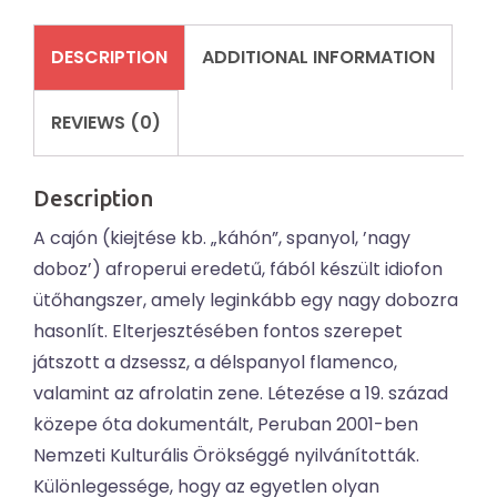
DESCRIPTION
ADDITIONAL INFORMATION
REVIEWS (0)
Description
A cajón (kiejtése kb. „káhón”, spanyol, ’nagy
doboz’) afroperui eredetű, fából készült idiofon
ütőhangszer, amely leginkább egy nagy dobozra
hasonlít. Elterjesztésében fontos szerepet
játszott a dzsessz, a délspanyol flamenco,
valamint az afrolatin zene. Létezése a 19. század
közepe óta dokumentált, Peruban 2001-ben
Nemzeti Kulturális Örökséggé nyilvánították.
Különlegessége, hogy az egyetlen olyan