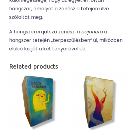
Különlegessége, hogy az egyetlen olyan
hangszer, amelyet a zenész a tetején ülve
szólaltat meg.
A hangszeren játszó zenész, a
cajonero
a
hangszer tetején „terpeszülésben” ül, miközben
elülső lapját a két tenyerével üti.
Related products