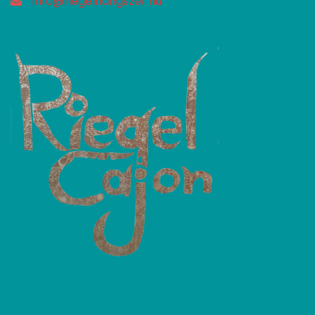
info@riegelhangszer.hu