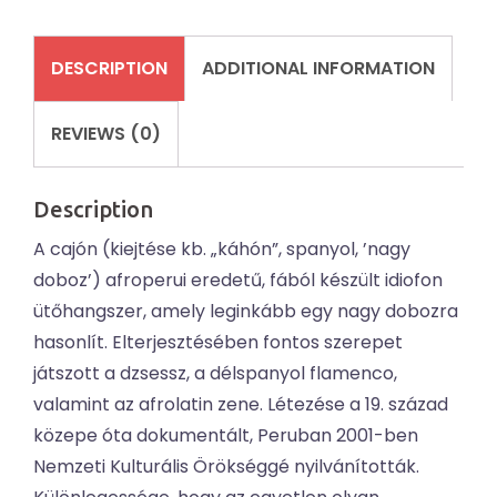
DESCRIPTION
ADDITIONAL INFORMATION
REVIEWS (0)
Description
A cajón (kiejtése kb. „káhón”, spanyol, ’nagy
doboz’) afroperui eredetű, fából készült idiofon
ütőhangszer, amely leginkább egy nagy dobozra
hasonlít. Elterjesztésében fontos szerepet
játszott a dzsessz, a délspanyol flamenco,
valamint az afrolatin zene. Létezése a 19. század
közepe óta dokumentált, Peruban 2001-ben
Nemzeti Kulturális Örökséggé nyilvánították.