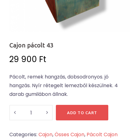
Cajon pácolt 43
29 900
Ft
Pácolt, remek hangzás, dobsodronyos. jó
hangzás. Nyír rétegelt lemezből készülnek. 4
darab gumilábon állnak.
Cajon
ADD TO CART
pácolt
43
Categories:
Cajon
,
Össes Cajon
,
Pácolt Cajon
quantity