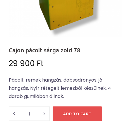
Cajon pácolt sárga zöld 78
29 900
Ft
Pácolt, remek hangzás, dobsodronyos. jó
hangzás. Nyír rétegelt lemezből készülnek. 4
darab gumilábon állnak.
Cajon
ADD TO CART
pácolt
sárga