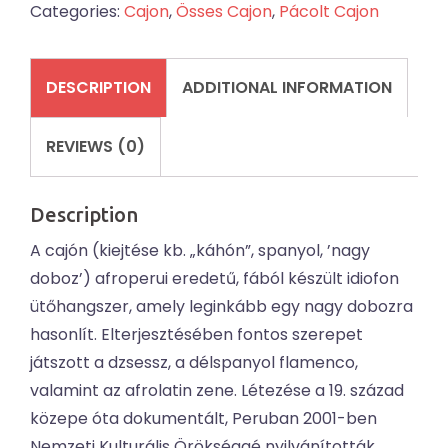
Categories:
Cajon
,
Össes Cajon
,
Pácolt Cajon
zöld
78
quantity
DESCRIPTION
ADDITIONAL INFORMATION
REVIEWS (0)
Description
A cajón (kiejtése kb. „káhón”, spanyol, ’nagy
doboz’) afroperui eredetű, fából készült idiofon
ütőhangszer, amely leginkább egy nagy dobozra
hasonlít. Elterjesztésében fontos szerepet
játszott a dzsessz, a délspanyol flamenco,
valamint az afrolatin zene. Létezése a 19. század
közepe óta dokumentált, Peruban 2001-ben
Nemzeti Kulturális Örökséggé nyilvánították.