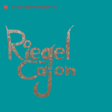
info@riegelhangszer.hu