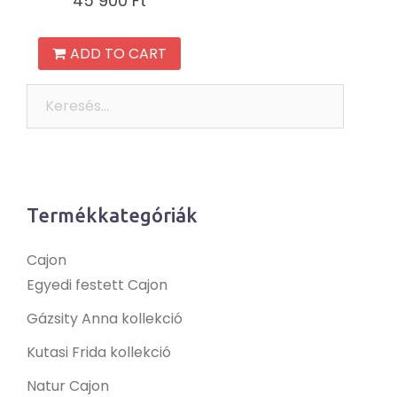
45 900
Ft
ADD TO CART
Keresés:
Termékkategóriák
Cajon
Egyedi festett Cajon
Gázsity Anna kollekció
Kutasi Frida kollekció
Natur Cajon