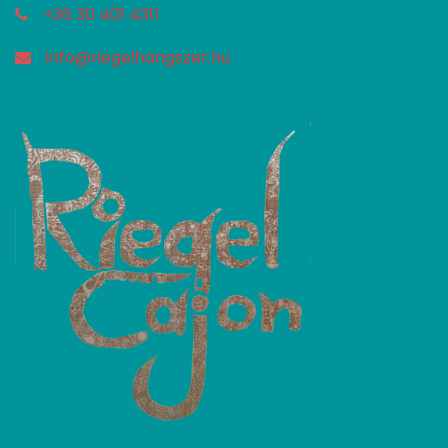
+36 30 401 4311
info@riegelhangszer.hu