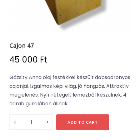
Cajon 47
45 000
Ft
Gázsity Anna olaj festékkel készült dobsodronyos
cajonjai. Izgalmas képi világ, jó hangzás. Attraktív
megjelenés. Nyír rétegelt lemezből készülnek. 4
darab gumilábon állnak.
Cajon
ADD TO CART
47
quantity