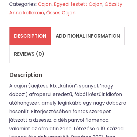
Categories:
Cajon
,
Egyedi festett Cajon
,
Gázsity
Anna kollekció
,
Össes Cajon
DESCRIPTION
ADDITIONAL INFORMATION
REVIEWS (0)
Description
A cajón (kiejtése kb. „káhón”, spanyol, ’nagy
doboz’) afroperui eredetű, fából készült idiofon
ütőhangszer, amely leginkább egy nagy dobozra
hasonlít. Elterjesztésében fontos szerepet
játszott a dzsessz, a délspanyol flamenco,
valamint az afrolatin zene. Létezése a 19. század