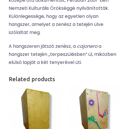
közepe óta dokumentált, Peruban 2001-ben
Nemzeti Kulturális Örökséggé nyilvánították.
Különlegessége, hogy az egyetlen olyan
hangszer, amelyet a zenész a tetején ülve
szólaltat meg.
A hangszeren játszó zenész, a
cajonero
a
hangszer tetején „terpeszülésben” ül, miközben
elülső lapját a két tenyerével üti.
Related products