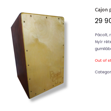
Cajon 
29 9
Pácolt,
Nyír rét
gumilábo
Out of s
Categor