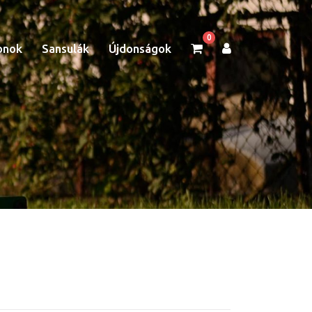
0
onok
Sansulák
Újdonságok