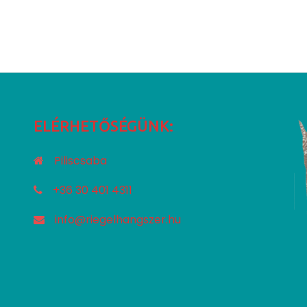
ELÉRHETŐSÉGÜNK:
Piliscsaba
+36 30 401 4311
info@riegelhangszer.hu