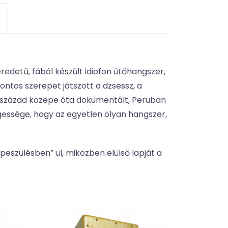
eredetű, fából készült idiofon ütőhangszer,
ontos szerepet játszott a dzsessz, a
9. század közepe óta dokumentált, Peruban
gessége, hogy az egyetlen olyan hangszer,
peszülésben” ül, miközben elülső lapját a