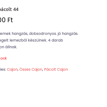
pácolt 44
00
Ft
 remek hangzás, dobsodronyos. jó hangzás.
egelt lemezből készülnek. 4 darab
n állnak.
tock
ies:
Cajon
,
Össes Cajon
,
Pácolt Cajon