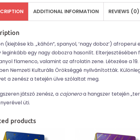
CRIPTION
ADDITIONAL INFORMATION
REVIEWS (0)
ription
n (kiejtése kb. „káhón”, spanyol, ’nagy doboz’) afroperui 
 leginkább egy nagy dobozra hasonlít. Elterjesztésében f
anyol flamenco, valamint az afrolatin zene. Létezése a 1
ben Nemzeti Kulturális Örökséggé nyilvánították. Különle
et a zenész a tetején ülve szólaltat meg.
gszeren játszó zenész, a
cajonero
a hangszer tetején „ter
nyerével üti.
ted products