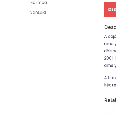
Kalimba
DES
Sansula
Desc
A cajó
amely
délsp
2001-
amely
A han
két te
Rela