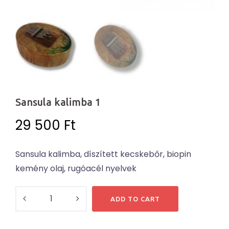
Sansula kalimba 1
29 500
Ft
Sansula kalimba, díszített kecskebőr, biopin
kemény olaj, rugóacél nyelvek
Sansula
ADD TO CART
kalimba
1