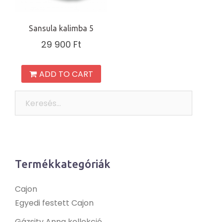
Sansula kalimba 5
29 900
Ft
ADD TO CART
Keresés:
Termékkategóriák
Cajon
Egyedi festett Cajon
Gázsity Anna kollekció