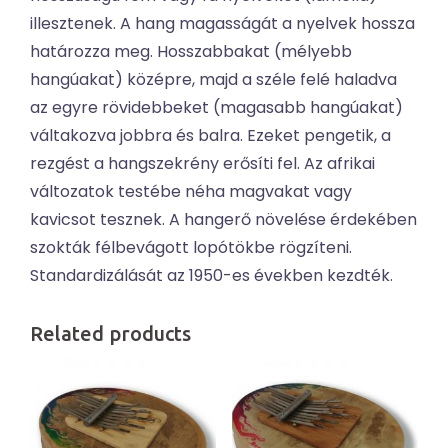
illesztenek. A hang magasságát a nyelvek hossza
határozza meg. Hosszabbakat (mélyebb
hangúakat) középre, majd a széle felé haladva
az egyre rövidebbeket (magasabb hangúakat)
váltakozva jobbra és balra. Ezeket pengetik, a
rezgést a hangszekrény erősíti fel. Az afrikai
változatok testébe néha magvakat vagy
kavicsot tesznek. A hangerő növelése érdekében
szokták félbevágott lopótökbe rögzíteni.
Standardizálását az 1950-es években kezdték.
Related products