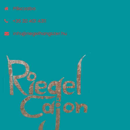
Piliscsaba
+36 30 401 4311
info@riegelhangszer.hu