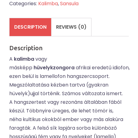
Categories:
Kalimba
,
Sansula
quantity
DESCRIPTION
REVIEWS (0)
Description
A
kalimba
vagy
másképp
hüvelykzongora
afrikai eredetű idiofon,
ezen belül is lamellofon hangszercsoport.
Megszólaltatása kézben tartva (gyakran
hüvelyk)ujjal történik. Számos változata ismert.
A hangszertest vagy rezonáns általában fából
készül. Többnyire üreges, de lehet tömör is,
néha kultikus okokból ember vagy más alakúra
faragták. A felső sík lapjára sorba különböző
hosszúságú fém vagy fa nyelveket (lamella)